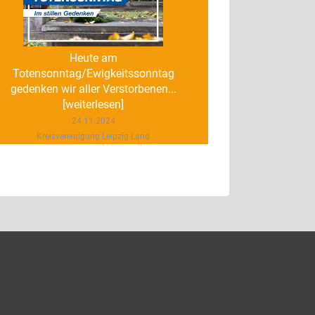
Heute am
Totensonntag/Ewigkeitssonntag
gedenken wir aller Verstorbenen...
[weiterlesen]
24.11.2024
Kreisvereinigung Leipzig Land