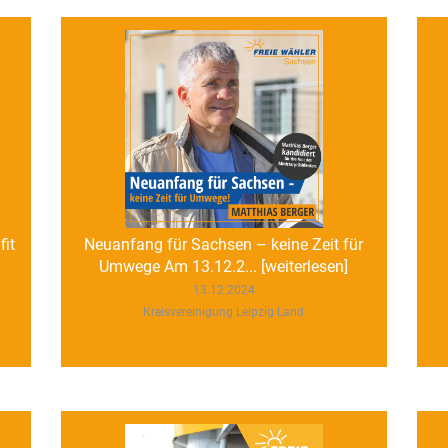
fit
Neuanfang für Sachsen – keine Zeit für
Umwege Am 13.12.2... [weiterlesen]
13.12.2024
Kreisvereinigung Leipzig Land