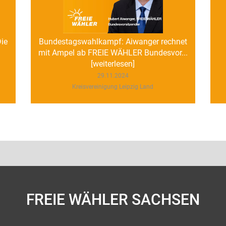
Die
Bundestagswahlkampf: Aiwanger rechnet
mit Ampel ab FREIE WÄHLER Bundesvor...
[weiterlesen]
29.11.2024
Kreisvereinigung Leipzig Land
FREIE WÄHLER SACHSEN