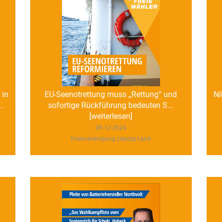
 in
EU-Seenotrettung muss „Rettung“ und
Ni
.
sofortige Rückführung bedeuten S...
[weiterlesen]
09.12.2024
Kreisvereinigung Leipzig Land