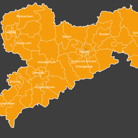
Nordsachsen
Leipzig
Görl
Bautzen
Meißen
Leipzig Land
Dresden
Sächsische Schweiz-
Mittelsachsen
Osterzgebirge
Chemnitz
Zwickau
Erzgebirgskreis
ogtlandkreis