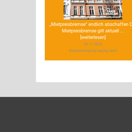
„Mietpreisbremse“ endlich abschaffen 
Mietpreisbremse gilt aktuell ...
[weiterlesen]
29.11.2024
Kreisvereinigung Leipzig Land