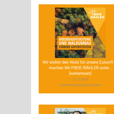
Wir wollen den Wald für unsere Zukunft 
machen Wir FREIE WÄHLER unter...
[weiterlesen]
13.12.2024
Kreisvereinigung Leipzig Land