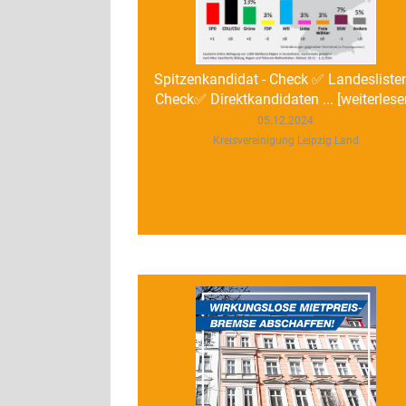
Spitzenkandidat - Check ✅️ Landeslisten
Check✅️ Direktkandidaten ... [weiterlese
05.12.2024
Kreisvereinigung Leipzig Land