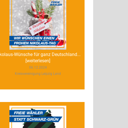
kolaus-Wünsche für ganz Deutschland...
[weiterlesen]
06.12.2024
Kreisvereinigung Leipzig Land