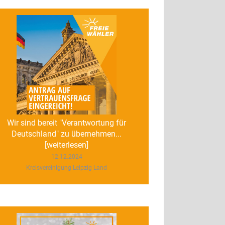
Wir sind bereit "Verantwortung für
Deutschland" zu übernehmen...
[weiterlesen]
12.12.2024
Kreisvereinigung Leipzig Land