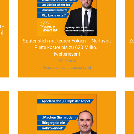
 -
n]
Spatenstich mit teuren Folgen – Northvolt
Zu
Pleite kostet bis zu 620 Millio...
[weiterlesen]
05.12.2024
Kreisvereinigung Leipzig Land