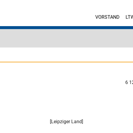
VORSTAND
LT
6
1
[
Leipziger Land
]