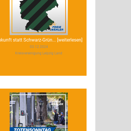
kunft statt Schwarz-Grün... [weiterlesen]
03.12.2024
Kreisvereinigung Leipzig Land