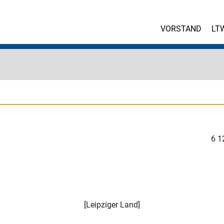
VORSTAND
LT
6
1
[
Leipziger Land
]