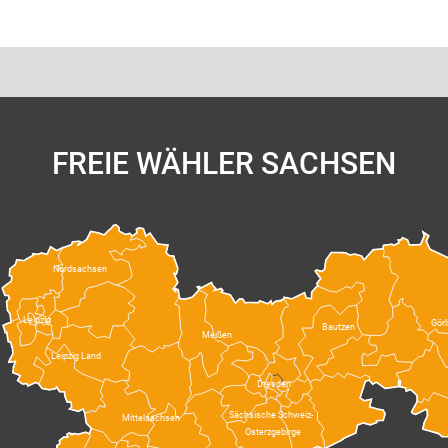
FREIE WÄHLER SACHSEN
Nordsachsen
Leipzig
Görl
Bautzen
Meißen
Leipzig Land
Dresden
Sächsische Schweiz-
Mittelsachsen
Osterzgebirge