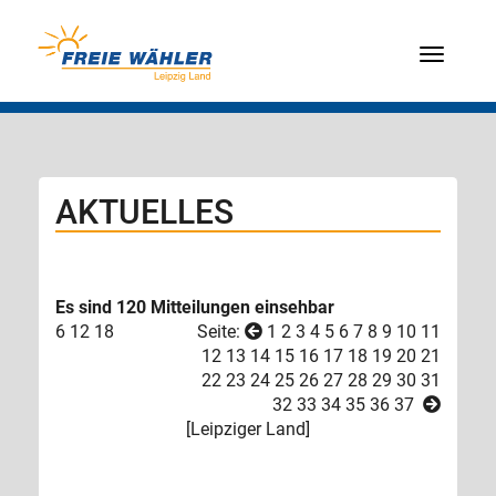
Menü
AKTUELLES
Es sind 120 Mitteilungen einsehbar
6
12
18
Seite:
1
2
3
4
5
6
7
8
9
10
11
12
13
14
15
16
17
18
19
20
21
22
23
24
25
26
27
28
29
30
31
32
33
34
35
36
37
[
Leipziger Land
]