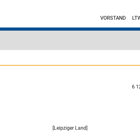
VORSTAND
LT
6
1
[
Leipziger Land
]