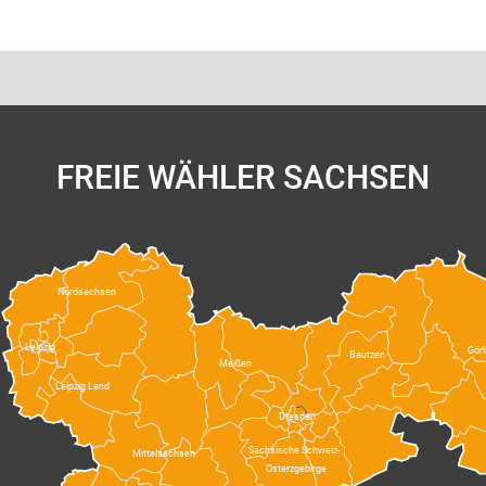
FREIE WÄHLER SACHSEN
Nordsachsen
Leipzig
Görl
Bautzen
Meißen
Leipzig Land
Dresden
Sächsische Schweiz-
Mittelsachsen
Osterzgebirge