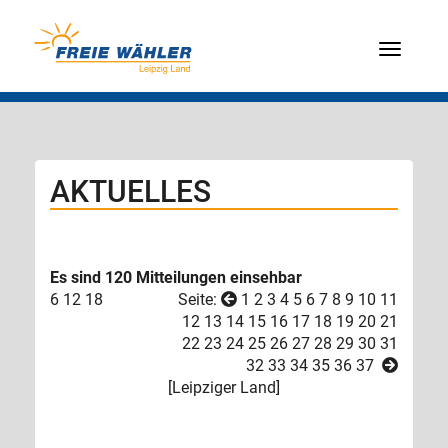
Menü
AKTUELLES
Es sind 120 Mitteilungen einsehbar
6
12
18
Seite:
1
2
3
4
5
6
7
8
9
10
11
12
13
14
15
16
17
18
19
20
21
22
23
24
25
26
27
28
29
30
31
32
33
34
35
36
37
[
Leipziger Land
]