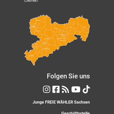
Clemen
Nordsachsen
Leipzig
Görlitz
Bautzen
Meißen
Leipzig Land
Dresden
Sächsische Schweiz-
Mittelsachsen
Osterzgebirge
Chemnitz
Zwickau
Erzgebirgskreis
Vogtlandkreis
Folgen Sie uns
Junge FREIE WÄHLER Sachsen
Geschäftsstelle