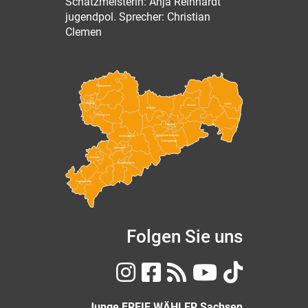
Schatzmeisterin: Anja Reinhardt
jugendpol. Sprecher: Christian
Clemen
Nordsachsen
Leipzig
Görlitz
Bautzen
Meißen
Leipzig Land
Dresden
Sächsische Schweiz-
Mittelsachsen
Osterzgebirge
Chemnitz
Zwickau
Erzgebirgskreis
Vogtlandkreis
Folgen Sie uns
Junge FREIE WÄHLER Sachsen