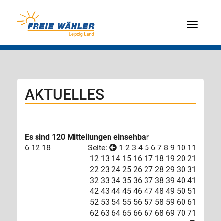
Menü
AKTUELLES
Es sind 120 Mitteilungen einsehbar
6
12
18
Seite:
1
2
3
4
5
6
7
8
9
10
11
12
13
14
15
16
17
18
19
20
21
22
23
24
25
26
27
28
29
30
31
32
33
34
35
36
37
38
39
40
41
42
43
44
45
46
47
48
49
50
51
52
53
54
55
56
57
58
59
60
61
62
63
64
65
66
67
68
69
70
71