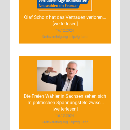
Olaf Scholz hat das Vertrauen verloren...
[weiterlesen]
16.12.2024
Kreisvereinigung Leipzig Land
Die Freien Wähler in Sachsen sehen sich
im politischen Spannungsfeld zwisc...
[weiterlesen]
16.12.2024
Kreisvereinigung Leipzig Land