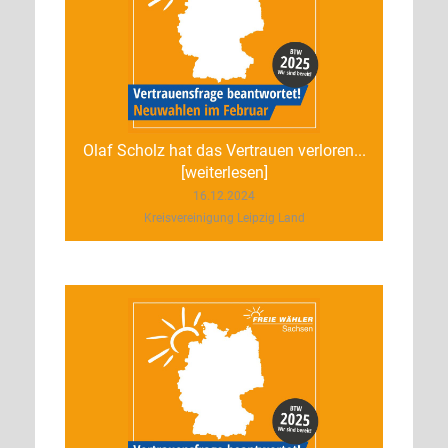
Olaf Scholz hat das Vertrauen verloren...
[weiterlesen]
16.12.2024
Kreisvereinigung Leipzig Land