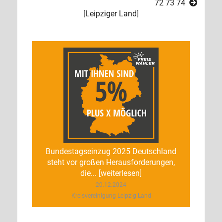
72
73
74
[
Leipziger Land
]
Bundestagseinzug 2025 Deutschland
steht vor großen Herausforderungen,
die... [weiterlesen]
20.12.2024
Kreisvereinigung Leipzig Land