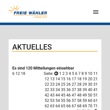
Menü
AKTUELLES
Es sind 120 Mitteilungen einsehbar
6
12
18
Seite:
1
2
3
4
5
6
7
8
9
10
11
12
13
14
15
16
17
18
19
20
21
22
23
24
25
26
27
28
29
30
31
32
33
34
35
36
37
38
39
40
41
42
43
44
45
46
47
48
49
50
51
52
53
54
55
56
57
58
59
60
61
62
63
64
65
66
67
68
69
70
71