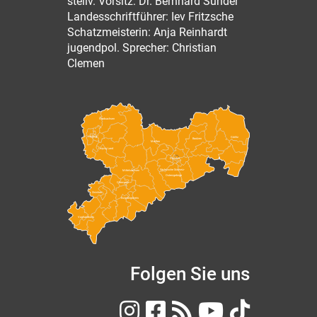
stellv. Vorsitz: Dr. Bernhard Sünder
Landesschriftführer: Iev Fritzsche
Schatzmeisterin: Anja Reinhardt
jugendpol. Sprecher: Christian
Clemen
Nordsachsen
Leipzig
Görlitz
Bautzen
Meißen
Leipzig Land
Dresden
Sächsische Schweiz-
Mittelsachsen
Osterzgebirge
Chemnitz
Zwickau
Erzgebirgskreis
Vogtlandkreis
Folgen Sie uns