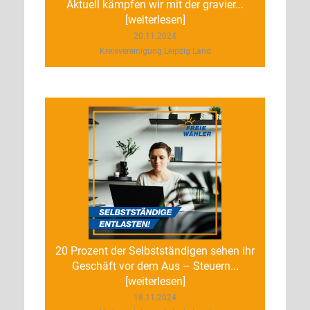
Aktuell kämpfen wir mit der gravier...
[weiterlesen]
20.11.2024
Kreisvereinigung Leipzig Land
20 Prozent der Selbstständigen sehen ihr
Geschäft vor dem Aus – Steuern...
[weiterlesen]
18.11.2024