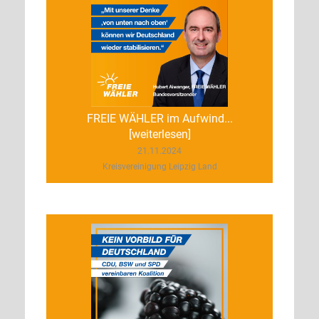
FREIE WÄHLER im Aufwind...
[weiterlesen]
21.11.2024
Kreisvereinigung Leipzig Land