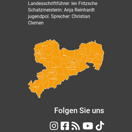
Landesschriftführer: Iev Fritzsche
Schatzmeisterin: Anja Reinhardt
jugendpol. Sprecher: Christian
Clemen
Nordsachsen
Leipzig
Görlitz
Bautzen
Meißen
Leipzig Land
Dresden
Sächsische Schweiz-
Mittelsachsen
Osterzgebirge
Chemnitz
Zwickau
Erzgebirgskreis
Vogtlandkreis
Folgen Sie uns