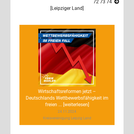
72
73
74
[
Leipziger Land
]
Wirtschaftsreformen jetzt –
Deutschlands Wettbewerbsfähigkeit im
freien ... [weiterlesen]
24.11.2024
Kreisvereinigung Leipzig Land