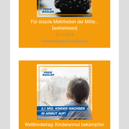
Für stabile Mehrheiten der Mitte...
[weiterlesen]
20.11.2024
Kreisvereinigung Leipzig Land
Weltkindertag: Kinderarmut bekämpfen