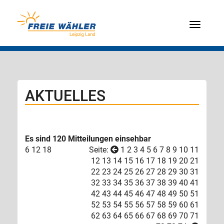
Menü
AKTUELLES
Es sind 120 Mitteilungen einsehbar
6
12
18
Seite:
1
2
3
4
5
6
7
8
9
10
11
12
13
14
15
16
17
18
19
20
21
22
23
24
25
26
27
28
29
30
31
32
33
34
35
36
37
38
39
40
41
42
43
44
45
46
47
48
49
50
51
52
53
54
55
56
57
58
59
60
61
62
63
64
65
66
67
68
69
70
71