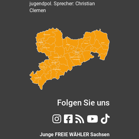
jugendpol. Sprecher: Christian
Clemen
Nordsachsen
Leipzig
Görlitz
Bautzen
Meißen
Leipzig Land
Dresden
Sächsische Schweiz-
Mittelsachsen
Osterzgebirge
Chemnitz
Zwickau
Erzgebirgskreis
Vogtlandkreis
Folgen Sie uns
Junge FREIE WÄHLER Sachsen