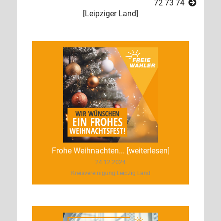
72
73
74
[
Leipziger Land
]
Frohe Weihnachten... [weiterlesen]
24.12.2024
Kreisvereinigung Leipzig Land